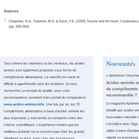
Sources
1
Chapman, R.A., Suleinan, M.S. & Earm, Y.E. (1993)
Taurine and the heart
, Cardiovascu
(pp. 358-363)
Nouveautés
Tout comme les vitamines ou les minéraux, les acides
aminés sont également proposés sous forme de
« Apotheken Umschau
compléments alimentaires. Le marché est vaste et
Acides aminés es
difficile à appréhender pour les profanes. Si vous
de compléments a
recherchez un produit de qualité, nous vous
recommandée ?
recommandons vivement notre portail de comparaison
Le magazine Apothek
www.acides-amines.info
. Une fois par an, les 70
détaillé aux acides am
compléments alimentaires à base d’acides aminés les
musculaire naturelle
plus importants y sont testés et comparés selon des
s'accélère avec l'âge
critères scientifiques. L’expérience montre que les
ciblés à base d'acide
meilleurs produits ne se trouvent pas chez les grands
ralentir ce processus e
détaillants en ligne, mais chez des fournisseurs