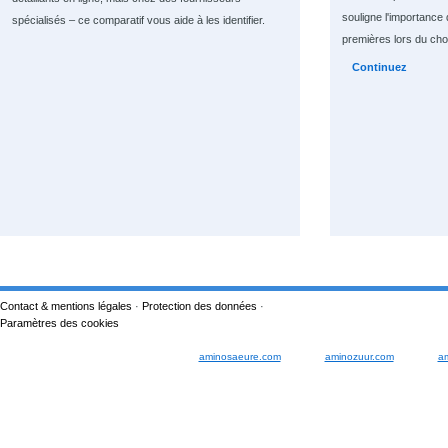
souligne l'importance 
spécialisés – ce comparatif vous aide à les identifier.
premières lors du cho
Continuez
Contact & mentions légales
·
Protection des données
·
Paramètres des cookies
aminosaeure.com
aminozuur.com
a