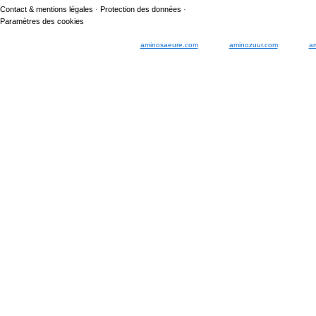
Contact & mentions légales
·
Protection des données
·
Paramètres des cookies
aminosaeure.com
aminozuur.com
a